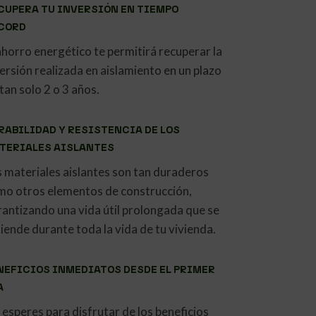
CUPERA TU INVERSIÓN EN TIEMPO
CORD
ahorro energético te permitirá recuperar la
ersión realizada en aislamiento en un plazo
tan solo 2 o 3 años.
RABILIDAD Y RESISTENCIA DE LOS
TERIALES AISLANTES
s materiales aislantes son tan duraderos
mo otros elementos de construcción,
rantizando una vida útil prolongada que se
iende durante toda la vida de tu vivienda.
NEFICIOS INMEDIATOS DESDE EL PRIMER
A
esperes para disfrutar de los beneficios