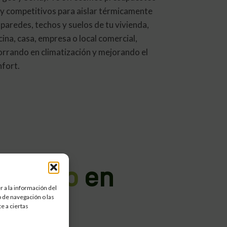
y competitivos para aislar térmicamente
 paredes, techos y suelos de tu vivienda,
cina, casa, empresa o local comercial,
orrando en climatización y mejorando el
nfort.
Térmico
en
 a la información del
 de navegación o las
e a ciertas