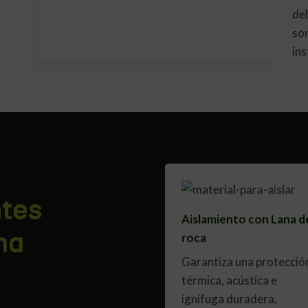
del
so
ins
ntes
Aislamiento con Lana d
ma
roca
Garantiza una protecció
térmica, acústica e
ignífuga duradera,