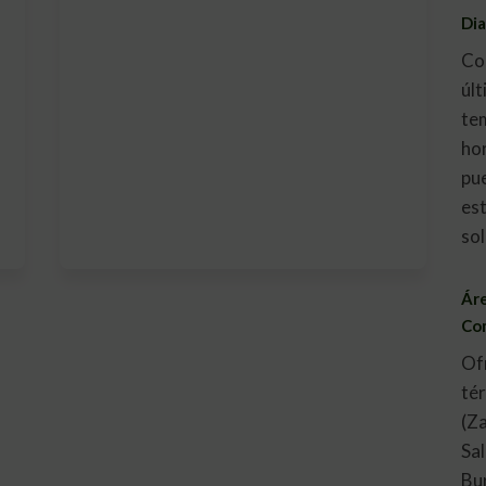
Dia
Co
úl
te
hor
pu
est
sol
Áre
Co
Of
tér
(Z
Sal
Bu