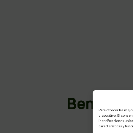
Beneficio
Para ofrecer las mejo
dispositivo. El conse
identificaciones única
características y func