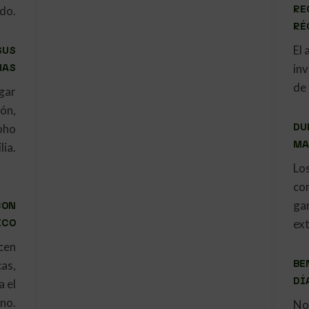
RE
do.
RÉ
El 
SUS
MAS
inv
de 
gar
ón,
DU
oho
MA
lia.
Lo
co
ga
CON
ICO
ext
cen
BE
as,
DÍ
 el
no.
No 