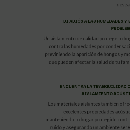
desea
DI ADIÓS A LAS HUMEDADES Y 
PROBLE
Un aislamiento de calidad protege tu ho
contra las humedades por condensaci
previniendo la aparición de hongos y m
que pueden afectar la salud de tu fami
ENCUENTRA LA TRANQUILIDAD 
AISLAMIENTO ACÚST
Los materiales aislantes también ofre
excelentes propiedades acústic
manteniendo tu hogar protegido contra
ruido y asegurando un ambiente sere