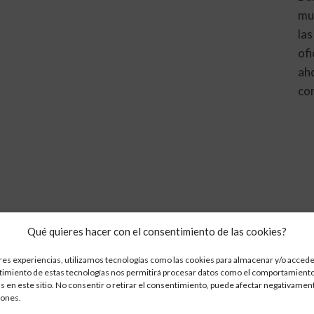
mu
las
ofi
ah
co
s del
Aislamiento 
Qué quieres hacer con el consentimiento de las cookies?
res experiencias, utilizamos tecnologías como las cookies para almacenar y/o acceder
Viviendas
ntimiento de estas tecnologías nos permitirá procesar datos como el comportamiento
s en este sitio. No consentir o retirar el consentimiento, puede afectar negativament
iones.