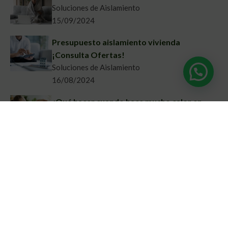
Soluciones de Aislamiento
15/09/2024
Presupuesto aislamiento vivienda
¡Consulta Ofertas!
Soluciones de Aislamiento
16/08/2024
¿Qué hacer cuando hace mucho calor en
casa?
Soluciones de Aislamiento
17/07/2024
Aislamiento térmico económico ¡Ofertas
Disponibles!
Soluciones de Aislamiento
18/06/2024
Aislamiento térmico de paredes sin obra