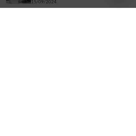
15/09/2024
Presupuesto aislamiento vivienda
¡Consulta Ofertas!
Soluciones de Aislamiento
16/08/2024
¿Qué hacer cuando hace mucho calor en
casa?
Soluciones de Aislamiento
17/07/2024
Aislamiento térmico económico ¡Ofertas
Disponibles!
Soluciones de Aislamiento
18/06/2024
Aislamiento térmico de paredes sin obra
Soluciones de Aislamiento
19/05/2024