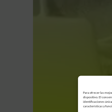
Para ofrecer las mejo
dispositivo. El conse
identificaciones única
características y func