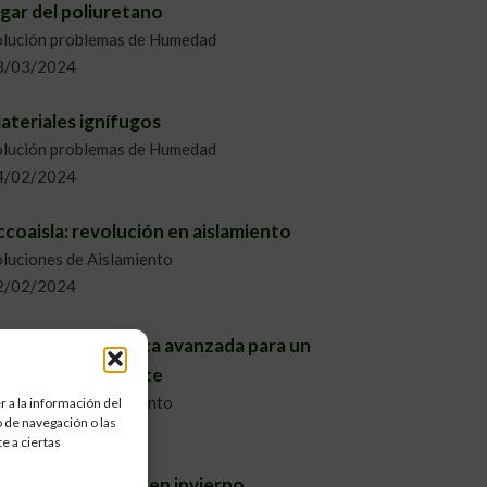
ugar del poliuretano
olución problemas de Humedad
8/03/2024
ateriales ignífugos
olución problemas de Humedad
4/02/2024
ccoaisla: revolución en aislamiento
luciones de Aislamiento
2/02/2024
nsuflado: La técnica avanzada para un
islamiento eficiente
luciones de Aislamiento
 a la información del
 de navegación o las
0/12/2023
e a ciertas
rotege a tus hijos en invierno