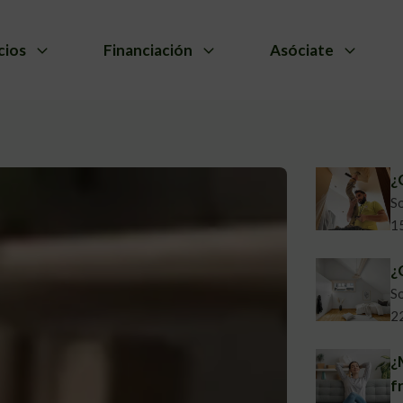
cios
Financiación
Asóciate
¿
So
1
¿
So
2
¿
f