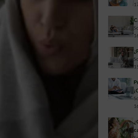
1
C
So
1
¿
So
1
P
¡
So
1
¿
c
So