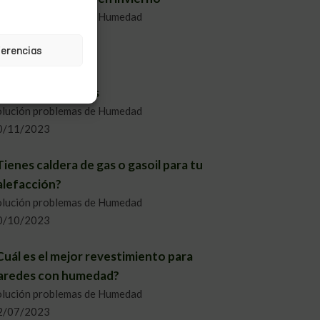
olución problemas de Humedad
0/11/2023
ferencias
islantes Naturales
olución problemas de Humedad
0/11/2023
Tienes caldera de gas o gasoil para tu
alefacción?
olución problemas de Humedad
0/10/2023
Cuál es el mejor revestimiento para
aredes con humedad?
olución problemas de Humedad
2/07/2023