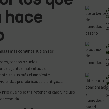
a hace
¿
c
S
o
2
¿
 causas más comunes suelen ser:
e
S
des, techos o suelos.
1
nas o juntas mal selladas.
enfrían aún más el ambiente.
¿
viviendas prefabricadas o antiguas.
h
S
 frío
que no logra retener el calor, incluso
0
 encendida.