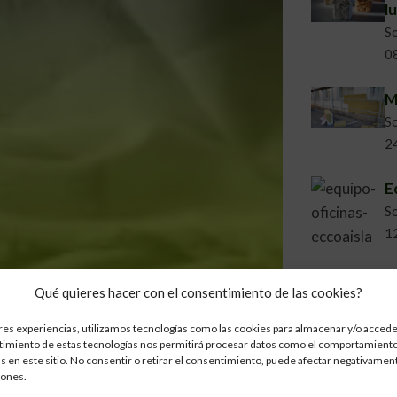
l
S
0
M
S
2
E
So
1
I
Qué quieres hacer con el consentimiento de las cookies?
a
So
res experiencias, utilizamos tecnologías como las cookies para almacenar y/o acceder
ntimiento de estas tecnologías nos permitirá procesar datos como el comportamiento
3
s en este sitio. No consentir o retirar el consentimiento, puede afectar negativament
iones.
P