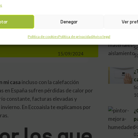
os
S
3
ce mucho frío
ptar
Denegar
Ver pre
Política de cookies
Política de privacidad
Aviso legal
A
S
15/09/2024
1
¿
c
n mi casa
incluso con la calefacción
S
s en España sufren pérdidas de calor por
1
frío constante, facturas elevadas y
invierno. En Eccoaisla te explicamos por
¿
ras.
p
or los que
S
0