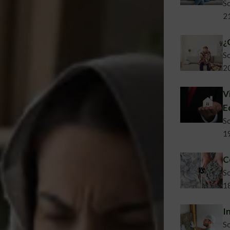
So
2
¿
So
2
V
E
So
1
C
So
1
I
So