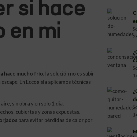
r si hace
C
o en mi
e
S
2
¿
c
S
sa hace mucho frío
, la solución no es subir
1
e escape. En Eccoaisla aplicamos técnicas
¿
d
ire, sin obra y en solo 1 día.
S
echos, cubiertas y zonas expuestas.
1
orjados
para evitar pérdidas de calor por
M