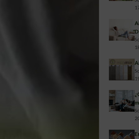
1
A
D
So
1
A
So
1
¿
m
So
2
E